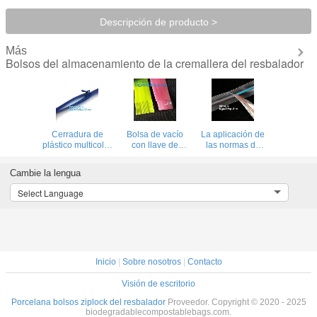
Descripción de producto >
Más
Bolsos del almacenamiento de la cremallera del resbalador
Cerradura de
Bolsa de vacío
La aplicación de
plástico multicolor
con llave de
las normas de
fácil de desgarrar,
cerradura de
seguridad de la
cierre de bolsa de
válvula,
UE para la
Cambie la lengua
PE Cerradura de
deslizador de la
protección de los
prensa clara,
cerradura de
datos de
Select Language
cerradura de
nylon, cerradura
seguridad de las
prensa reclutable
con cierre de
empresas es una
prensa, cerradura
prioridad en el
fácil de desgarrar,
ámbito de la
cerradura con
protección de los
brida, cerradura
datos.
Inicio
|
Sobre nosotros
con cuerda de
|
Contacto
cerradura de
vacío
Visión de escritorio
Porcelana bolsos ziplock del resbalador
Proveedor. Copyright © 2020 - 2025
biodegradablecompostablebags.com.