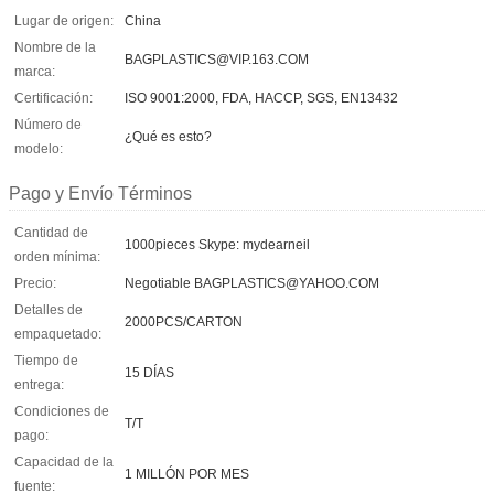
Lugar de origen:
China
Nombre de la
BAGPLASTICS@VIP.163.COM
marca:
Certificación:
ISO 9001:2000, FDA, HACCP, SGS, EN13432
Número de
¿Qué es esto?
modelo:
Pago y Envío Términos
Cantidad de
1000pieces Skype: mydearneil
orden mínima:
Precio:
Negotiable BAGPLASTICS@YAHOO.COM
Detalles de
2000PCS/CARTON
empaquetado:
Tiempo de
15 DÍAS
entrega:
Condiciones de
T/T
pago:
Capacidad de la
1 MILLÓN POR MES
fuente: