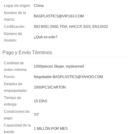
Lugar de origen:
China
Nombre de la
BAGPLASTICS@VIP.163.COM
marca:
Certificación:
ISO 9001:2000, FDA, HACCP, SGS, EN13432
Número de
¿Qué es esto?
modelo:
Pago y Envío Términos
Cantidad de
1000pieces Skype: mydearneil
orden mínima:
Precio:
Negotiable BAGPLASTICS@YAHOO.COM
Detalles de
2000PCS/CARTON
empaquetado:
Tiempo de
15 DÍAS
entrega:
Condiciones de
T/T
pago:
Capacidad de la
1 MILLÓN POR MES
fuente: