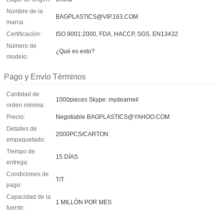
Nombre de la
BAGPLASTICS@VIP.163.COM
marca:
Certificación:
ISO 9001:2000, FDA, HACCP, SGS, EN13432
Número de
¿Qué es esto?
modelo:
Pago y Envío Términos
Cantidad de
1000pieces Skype: mydearneil
orden mínima:
Precio:
Negotiable BAGPLASTICS@YAHOO.COM
Detalles de
2000PCS/CARTON
empaquetado:
Tiempo de
15 DÍAS
entrega:
Condiciones de
T/T
pago:
Capacidad de la
1 MILLÓN POR MES
fuente: