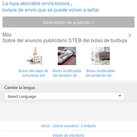
La ropa abonable envía bolsos
,
bolsos de envío que se puede volver a sellar
Descripción de producto >
Más
Sobre del anuncio publicitario STEB del bolso de burbuja
Bolso del viaje de
Bolso reutilizable
Bolso reutilizable
la burbuja del
del tenedor de la
del protector de la
protector de la
cubierta del
botella de vino de
botella, bolso del
protector, bolsos
la Navidad, bolso
Cambie la lengua
viaje del viaje con
de burbuja
de lujo del regalo
el interior de la
plásticos del
de la botella de
Select Language
burbuja y ks
protector para la
vino del favor de
dobles, bolso del
cubierta de la
la boda de la
viaje de la manga
botella de vino de
bolsa del
- piel interna
las botellas de
protector del vino
vino,
con el Dr.
BIODEGRADALE,
Inicio
|
Sobre nosotros
ECO
|
Contacto
Visión de escritorio