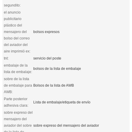
segundito:
el anuncio
publicitario
plástico del
mensajero del
bolsos expresos
bolso del correo
del aviador del
aire imprimió ex:
tnt:
servicio del poste
embalaje de la
bolsos de la lista de embalaje
lista de embalaje:
sobre de la lista
de embalaje para
Bolsos de la lista de AWB
AWB:
Parte posterior
Lista de embalaje/etiqueta de envío
adhesiva clara:
sobre expreso del
mensajero del
aviador del sobre
sobre expreso del mensajero del aviador
de la lista de