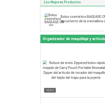
Los Mejores Productos
Bolso cosmético BAGEASE.CN
documento de la cremallera d
bolso del fichero de la cremal
del bolso B4 A4 B5 A5 A6 del v
Organizador de maquillaje y artícu