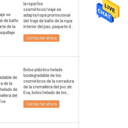
la ropa/los
cosméticos/viaje se
adapta/ropa promocional
del traje de baño de la ropa
interior del pac, paquete de
la ropa, bolsos cosméticos
del maquillaje
Contactar ahora
Bolso plástico helado
biodegradable de los
cosméticos de la cerradura
de la cremallera del pvc de
Eva, bolso helado de los
cosméticos, bolso de la
cremallera del pvc, bolso de
Contactar ahora
encargo de Eva