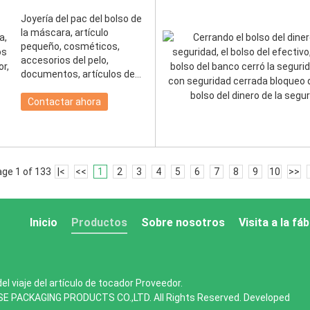
Joyería del pac del bolso de
la máscara, artículo
pequeño, cosméticos,
accesorios del pelo,
documentos, artículos de
tocador, sujetador de la
ropa interior, vaqueros,
Contactar ahora
zapatos, géneros de punto
ge 1 of 133
|<
<<
1
2
3
4
5
6
7
8
9
10
>>
Inicio
Productos
Sobre nosotros
Visita a la fá
el viaje del artículo de tocador
Proveedor.
SE PACKAGING PRODUCTS CO.,LTD. All Rights Reserved. Developed