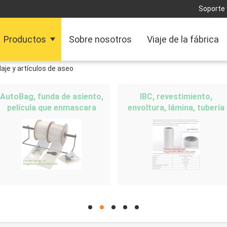
Soporte 
Productos
Sobre nosotros
Viaje de la fábrica
aje y artículos de aseo
AutoBag, funda de asiento,
IBC, revestimiento,
película que enmascara
envoltura, lámina, tubería
hd
hd
hd
hd
hd