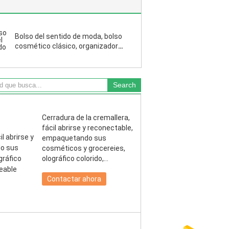
Bolso del sentido de moda, bolso
cosmético clásico, organizador
Zipper Closure del artículo de
tocador del viaje de la utilización
del espacio
Cerradura de la cremallera,
fácil abrirse y reconectable,
empaquetando sus
cosméticos y grocereies,
olográfico colorido,
seguridad, impermeable
Contactar ahora