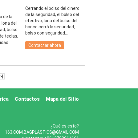
Cerrando el bolso del dinero
de la seguridad, el bolso del
efectivo, lona del bolso del
banco cerró la seguridad,
bolso con seguridad
cerrada bloqueo de teclas,
bolso del dinero de la
Contactar ahora
seguridad
>|
brica
Contactos
Mapa del Sitio
¿Qué es esto?
163.COM,BAGPLASTICS@GMAIL.COM