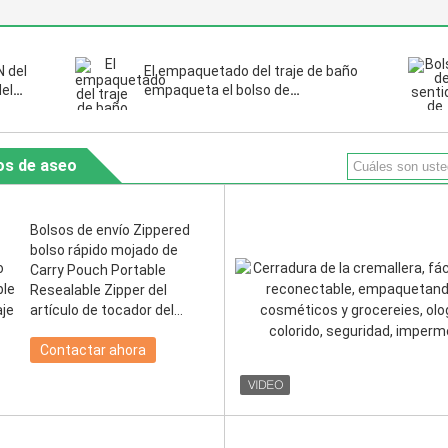
 del
El empaquetado del traje de baño
el
empaqueta el bolso de
lera
empaquetado del resbalador de la
iaje
cremallera del calcetín de la ropa
interior del traje de baño del bikini
los de aseo
Bolsos de envío Zippered
bolso rápido mojado de
Carry Pouch Portable
Resealable Zipper del
artículo de tocador del
maquillaje del tejido del
trapo para la joyería
Contactar ahora