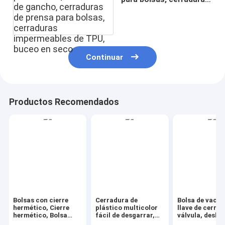
de gancho, cerraduras
de prensa para bolsas,
cerraduras
impermeables de TPU,
buceo en seco
Continuar
Productos Recomendados
Bolsas con cierre
Cerradura de
Bolsa de vacío
hermético, Cierre
plástico multicolor
llave de cerra
hermético, Bolsa
fácil de desgarrar,
válvula, desli
para congelar, Bolsa
cierre de bolsa de PE
de la cerradur