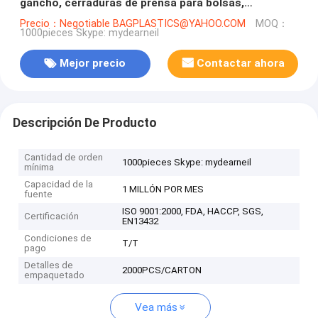
gancho, cerraduras de prensa para bolsas,
cerraduras impermeables de TPU, buceo en seco
Precio：Negotiable BAGPLASTICS@YAHOO.COM
MOQ：
1000pieces Skype: mydearneil
Mejor precio
Contactar ahora
Descripción De Producto
Cantidad de orden
1000pieces Skype: mydearneil
mínima
Capacidad de la
1 MILLÓN POR MES
fuente
ISO 9001:2000, FDA, HACCP, SGS,
Certificación
EN13432
Condiciones de
T/T
pago
Detalles de
2000PCS/CARTON
empaquetado
Vea más