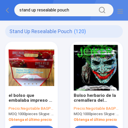
Stand Up Resealable Pouch
(120)
el bolso que
Bolso herbario de la
embalaba impreso de
cremallera del
la uva de la
incienso, bolso de la
Precio:
Negotiable BAGPLASTICS@YAHOO.COM
Precio:
Negotiable BAGPLASTICS@YAHOO.COM
cremallera del
cremallera de Mylor
MOQ:
1000pieces Skype: mydearneil
MOQ:
1000pieces Skype: mydearneil
resbalador, soporte
de la hoja, bolso de la
plástico de CPP
cremallera del
Obtenga el último precio
Obtenga el último precio
encima del bolso de
popurrí de la especia,