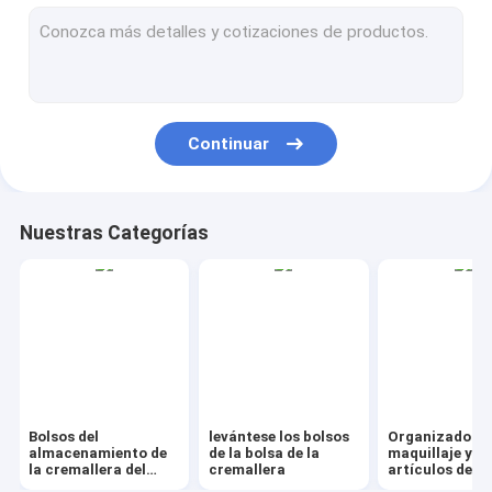
AutoBag, funda de asiento, película que enmascara
IBC, revestimiento, envoltura, lámina, tubería
Bolso de lazo del regalo del bolso de Kraft
Continuar
Bio servicio de mesa de Eco del vajilla
Contenedores de alimentos Cajas de regalo
Nuestras Categorías
Bolsa de equipaje de viaje Tote Cooler Bag
Portador de asas para compras de PVC
El jardín suministra artículos al aire libre
Lona de la vejiga del contenedor de basura FIBC
Bolsos del
levántese los bolsos
Organizador d
Etiqueta de la cinta con la insignia Sticke
almacenamiento de
de la bolsa de la
maquillaje y
la cremallera del
cremallera
artículos de a
resbalador