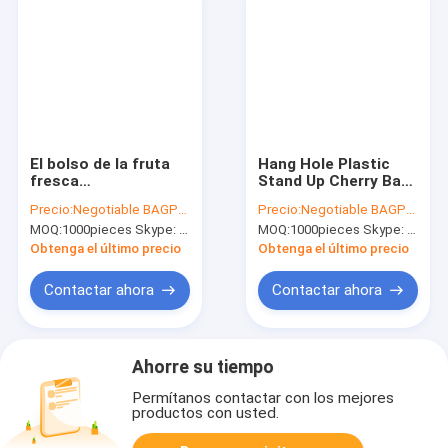
El bolso de la fruta
Hang Hole Plastic
fresca
Stand Up Cherry Bag
(cereza/Lichi/uva),
Factory, bolso de la
Precio:
Negotiable BAGPLASTICS@YAHOO.COM
Precio:
Negotiable BAGPLASTICS@YAHOO.COM
cierre en la parte
fruta fresca
MOQ:
1000pieces Skype: mydearneil
MOQ:
1000pieces Skype: mydearneil
superior se levanta el
(cereza/Lichi/uva),
bolso para Cherry
bolso de pie
Obtenga el último precio
Obtenga el último precio
Dried Fruit, bolso de
perforado para la
la uva del resbalador,
fruta Pac
Contactar ahora
Contactar ahora
bolso de la cereza,
fruta b
Ahorre su tiempo
Permítanos contactar con los mejores
productos con usted.