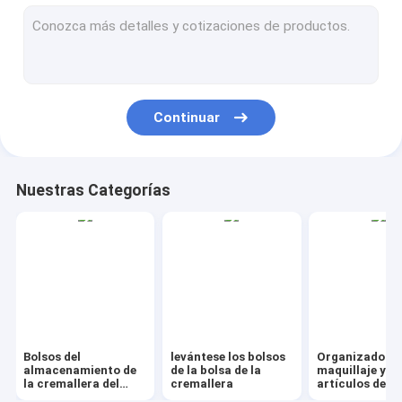
AutoBag, funda de asiento, película que enmascara
IBC, revestimiento, envoltura, lámina, tubería
Bolso de lazo del regalo del bolso de Kraft
Continuar
Bio servicio de mesa de Eco del vajilla
Contenedores de alimentos Cajas de regalo
Nuestras Categorías
Bolsa de equipaje de viaje Tote Cooler Bag
Portador de asas para compras de PVC
El jardín suministra artículos al aire libre
Lona de la vejiga del contenedor de basura FIBC
Bolsos del
levántese los bolsos
Organizador d
Etiqueta de la cinta con la insignia Sticke
almacenamiento de
de la bolsa de la
maquillaje y
la cremallera del
cremallera
artículos de a
resbalador