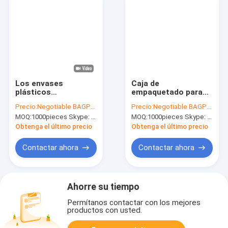
la caja
Los envases
Caja de
plásticos
empaquetado para
vendedores calientes
llevar de la ensalada
Precio:
Negotiable BAGPLASTICS@YAHOO.COM
Precio:
Negotiable BAGPLASTICS@YAHOO.COM
del bocadillo del
de la fiambrera de
MOQ:
1000pieces Skype: mydearneil
MOQ:
1000pieces Skype: mydearneil
ANIMAL DOMÉSTICO
papel de Kraft de la
apelmazan la caja de
comida disponible de
Obtenga el último precio
Obtenga el último precio
la comida para llevar
la caja, fiambrera
del plástico del
marrón de papel de
Contactar ahora
Contactar ahora
envase del pan con
Kraft de la fuente
bagease combinado
con triunfo claro
de la cubierta
Ahorre su tiempo
Permítanos contactar con los mejores
productos con usted.