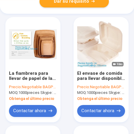
Dar su requisito
La fiambrera para
El envase de comida
llevar de papel de la
para llevar disponible
ensalada de Kraft
de la fiambrera del
Precio:
Negotiable BAGPLASTICS@YAHOO.COM
Precio:
Negotiable BAGPLASTICS@YAHOO.COM
con el tamaño
bento del almidón de
MOQ:
1000pieces Skype: mydearneil
MOQ:
1000pieces Skype: mydearneil
modificado para
maíz, se lleva la
requisitos
comida
Obtenga el último precio
Obtenga el último precio
particulares,
biodegradable
disponible se lleva la
mezclada del
Contactar ahora
Contactar ahora
fiambrera del papel
almidón de maíz del
de Kraft/el envase de
PLA PP de la caja
comida